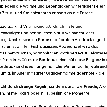
 spiegeln die Wärme und Lebendigkeit winterlicher Feiern
 Zitrus- und Steinobstnoten erinnert an die Frische
zo g.U. und Villamagna g.U. durch Tiefe und
eichhaltigen und behaglichen Natur weihnachtlicher
o g.U. mit kirschrosa Farbe und floralem Ausdruck eignet
bis zu entspannten Festtagsessen. Abgerundet wird das
t seinem frischen, harmonischen Profil perfekt zu leichter
 Premières Côtes de Bordeaux eine mühelose Eleganz in d
ordeaux sind ideal für gemütliche Winternächte, währen
 blumig, im Alter mit zarter Orangenmarmeladennote – die 
icht durch strenge Regeln, sondern durch die Freude, Aro
, intime Toasts oder stille, besinnliche Momente.
n uns g.U.- und g.g.A.-Produkte an das außergewöhnliche