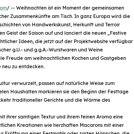
com
/ -- Weihnachten ist ein Moment der gemeinsamen
icher Zusammenkünfte am Tisch. In ganz Europa wird die
Geschichten von Handwerkskunst, Herkunft und Terroir
en Geist der Saison auf und lanciert die neuen „Festive
tlicher Ideen, die jetzt auf der Projektwebsite verfügbar
äischer g.U.- und g.g.A.-Wurstwaren und Weine
 die Freude am weihnachtlichen Kochen und Gastgeben
e neu zu entdecken.
Kultur verwurzelt, passen auf natürliche Weise zum
elen Haushalten markieren sie den Beginn der Festtage
ckkehr traditioneller Gerichte und die Wärme des
mit ihrer samtigen Textur und ihrem feinen Aroma eine
festlichen Kreationen wie herzhaften Macarons mit einer
 zur Eröffnung eines Festmahls oder zarten Häppchen, die