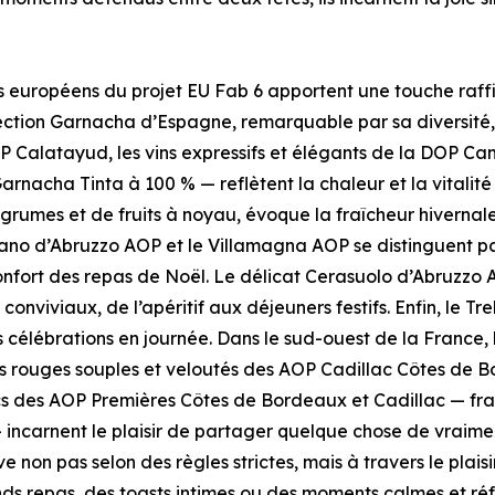
vins européens du projet EU Fab 6 apportent une touche raf
tion Garnacha d’Espagne, remarquable par sa diversité, o
OP Calatayud, les vins expressifs et élégants de la DOP C
arnacha Tinta à 100 % — reflètent la chaleur et la vitalit
grumes et de fruits à noyau, évoque la fraîcheur hivernal
ano d’Abruzzo AOP et le Villamagna AOP se distinguent par
fort des repas de Noël. Le délicat Cerasuolo d’Abruzzo AO
viviaux, de l’apéritif aux déjeuners festifs. Enfin, le Tr
les célébrations en journée. Dans le sud-ouest de la France
Les rouges souples et veloutés des AOP Cadillac Côtes de 
ancs des AOP Premières Côtes de Bordeaux et Cadillac — fra
carnent le plaisir de partager quelque chose de vraiment
 non pas selon des règles strictes, mais à travers le plaisi
ds repas, des toasts intimes ou des moments calmes et réfl