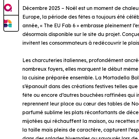
Décembre 2025 – Noël est un moment de chaleur 
Europe, la période des fêtes a toujours été céléb
année, « The EU Fab 6 » embrasse pleinement l’esp
désormais disponible sur le site du projet. Conçu
invitent les consommateurs à redécouvrir le plais
Les charcuteries italiennes, profondément ancr
nombreux foyers, elles marquent le début même des
la cuisine préparée ensemble. La Mortadella Bol
s’épanouit dans des créations festives telles qu
fête ou encore d’autres bouchées raffinées qui 
reprennent leur place au cœur des tables de Noël
parfumé sublime les plats réconfortants de déce
mijotées qui réchauffent la maison, ou recettes r
la taille mais pleins de caractère, capturent l’espr
dans des salades hivernales ou savourés lors de 