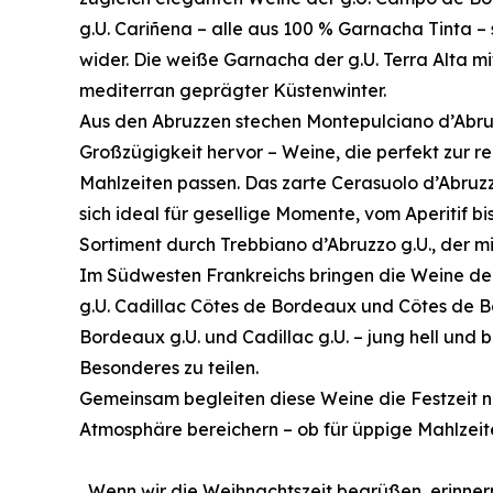
g.U. Cariñena – alle aus 100 % Garnacha Tinta –
wider. Die weiße Garnacha der g.U. Terra Alta mit
mediterran geprägter Küstenwinter.
Aus den Abruzzen stechen Montepulciano d’Abruz
Großzügigkeit hervor – Weine, die perfekt zur r
Mahlzeiten passen. Das zarte Cerasuolo d’Abruzz
sich ideal für gesellige Momente, vom Aperitif 
Sortiment durch Trebbiano d’Abruzzo g.U., der mi
Im Südwesten Frankreichs bringen die Weine der
g.U. Cadillac Côtes de Bordeaux und Côtes de B
Bordeaux g.U. und Cadillac g.U. – jung hell und
Besonderes zu teilen.
Gemeinsam begleiten diese Weine die Festzeit n
Atmosphäre bereichern – ob für üppige Mahlzeiten
„Wenn wir die Weihnachtszeit begrüßen, erinner