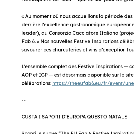
« Au moment où nous accueillons la période des f
derrière l’excellence gastronomique européenne 
leader), du Consorzio Cacciatore Italiano (proj
Fab 6. « Nos nouvelles Festive Inspirations célè
savourer ces charcuteries et vins d’exception tou
L’ensemble complet des Festive Inspirations — c
AOP et IGP — est désormais disponible sur le sit
célébrations:
https://theeufab6.eu/fr/event/un
--
GUSTA I SAPORI D’EUROPA QUESTO NATALE
Scopri le nuove “The EU Fab 6 Festive Inspiration