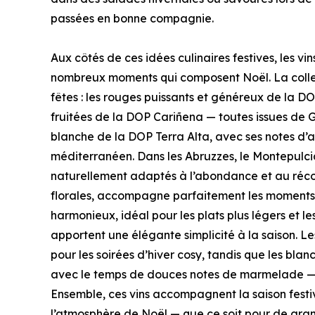
passées en bonne compagnie.
Aux côtés de ces idées culinaires festives, les 
nombreux moments qui composent Noël. La collec
fêtes : les rouges puissants et généreux de la D
fruitées de la DOP Cariñena — toutes issues de G
blanche de la DOP Terra Alta, avec ses notes d’a
méditerranéen. Dans les Abruzzes, le Montepulci
naturellement adaptés à l’abondance et au récon
florales, accompagne parfaitement les moments con
harmonieux, idéal pour les plats plus légers et 
apportent une élégante simplicité à la saison. 
pour les soirées d’hiver cosy, tandis que les bl
avec le temps de douces notes de marmelade — in
Ensemble, ces vins accompagnent la saison festive
l’atmosphère de Noël — que ce soit pour de gran