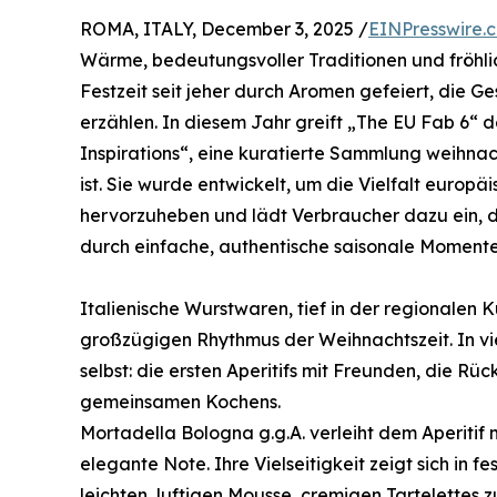
ROMA, ITALY, December 3, 2025 /
EINPresswire.
Wärme, bedeutungsvoller Traditionen und fröhl
Festzeit seit jeher durch Aromen gefeiert, die 
erzählen. In diesem Jahr greift „The EU Fab 6“ d
Inspirations“, eine kuratierte Sammlung weihnach
ist. Sie wurde entwickelt, um die Vielfalt europ
hervorzuheben und lädt Verbraucher dazu ein,
durch einfache, authentische saisonale Moment
Italienische Wurstwaren, tief in der regionalen 
großzügigen Rhythmus der Weihnachtszeit. In vi
selbst: die ersten Aperitifs mit Freunden, die Rü
gemeinsamen Kochens.
Mortadella Bologna g.g.A. verleiht dem Aperitif 
elegante Note. Ihre Vielseitigkeit zeigt sich in 
leichten, luftigen Mousse, cremigen Tartelettes