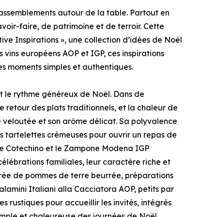
assemblements autour de la table. Partout en
oir-faire, de patrimoine et de terroir. Cette
ive Inspirations », une collection d’idées de Noël
s vins européens AOP et IGP, ces inspirations
 des moments simples et authentiques.
t le rythme généreux de Noël. Dans de
 retour des plats traditionnels, et la chaleur de
e veloutée et son arôme délicat. Sa polyvalence
s tartelettes crémeuses pour ouvrir un repas de
r, le Cotechino et le Zampone Modena IGP
lébrations familiales, leur caractère riche et
urée de pommes de terre beurrée, préparations
alamini Italiani alla Cacciatora AOP, petits par
es rustiques pour accueillir les invités, intégrés
simple et chaleureuse des journées de Noël