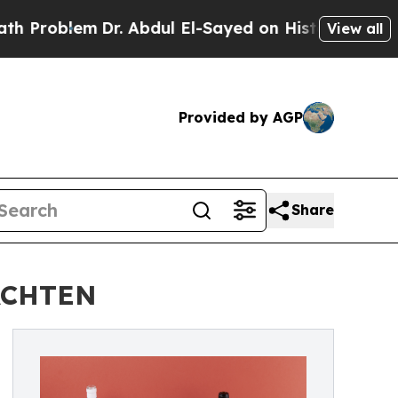
. Abdul El-Sayed on Historic Michigan Win: “Peopl
View all
Provided by AGP
Share
ACHTEN