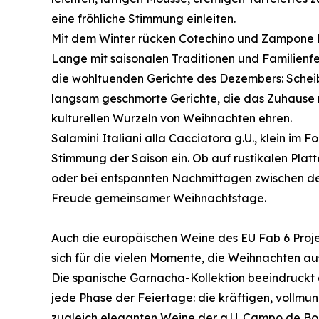
eine fröhliche Stimmung einleiten.
Mit dem Winter rücken Cotechino und Zampone M
Lange mit saisonalen Traditionen und Familienfei
die wohltuenden Gerichte des Dezembers: Scheib
langsam geschmorte Gerichte, die das Zuhause m
kulturellen Wurzeln von Weihnachten ehren.
Salamini Italiani alla Cacciatora g.U., klein im 
Stimmung der Saison ein. Ob auf rustikalen Platt
oder bei entspannten Nachmittagen zwischen de
Freude gemeinsamer Weihnachtstage.
Auch die europäischen Weine des EU Fab 6 Projek
sich für die vielen Momente, die Weihnachten a
Die spanische Garnacha-Kollektion beeindruckt d
jede Phase der Feiertage: die kräftigen, vollmu
zugleich eleganten Weine der g.U. Campo de Bor