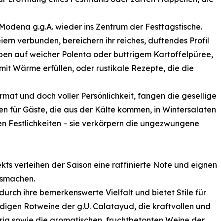
odena g.g.A. wieder ins Zentrum der Festtagstische.
ern verbunden, bereichern ihr reiches, duftendes Profil
en auf weicher Polenta oder buttrigem Kartoffelpüree,
it Wärme erfüllen, oder rustikale Rezepte, die die
Format und doch voller Persönlichkeit, fangen die gesellige
en für Gäste, die aus der Kälte kommen, in Wintersalaten
n Festlichkeiten – sie verkörpern die ungezwungene
ts verleihen der Saison eine raffinierte Note und eignen
usmachen.
urch ihre bemerkenswerte Vielfalt und bietet Stile für
ndigen Rotweine der g.U. Calatayud, die kraftvollen und
ja sowie die aromatischen, fruchtbetonten Weine der