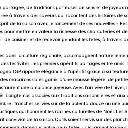
partagée, de traditions porteuses de sens et de joyeux r
rée à travers des saveurs qui racontent des histoires de sav
rit de la saison avec le lancement de ses nouvelles « Fest
es pour mettre en valeur la richesse des charcuteries et de
ir de cuisiner et de recevoir pendant les fêtes, à travers
ées dans la culture régionale, accompagnent naturellemen
 festivités : les premiers apéritifs partagés entre amis, le
ogna IGP apporte élégance à l’apéritif grâce à sa textur
e des macarons salés garnis d’une mousse légère, de petite
instaurent une ambiance joyeuse. Avec l’arrivée de l’hive
. Longtemps associés aux traditions saisonnières et aux cé
mbre : tranches servies sur de la polenta douce ou une p
ustiques qui honorent les racines culturelles de Noël. Les S
it convivial de la saison. Qu’ils soient servis sur des planch
moments détendus entre deux fêtes, ils incarnent la joie 