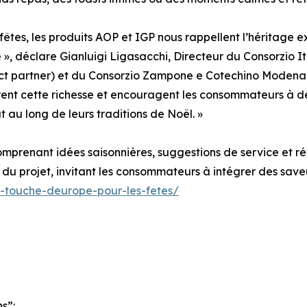
êtes, les produits AOP et IGP nous rappellent l’héritage 
», déclare Gianluigi Ligasacchi, Directeur du Consorzio I
ect partner) et du Consorzio Zampone e Cotechino Modena 
brent cette richesse et encouragent les consommateurs à dé
t au long de leurs traditions de Noël. »
omprenant idées saisonnières, suggestions de service et r
e du projet, invitant les consommateurs à intégrer des sa
e-touche-deurope-pour-les-fetes/
s”: