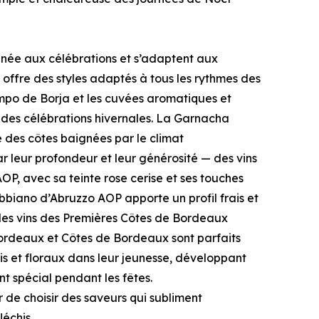
finée aux célébrations et s’adaptent aux
ffre des styles adaptés à tous les rythmes des
ampo de Borja et les cuvées aromatiques et
é des célébrations hivernales. La Garnacha
e des côtes baignées par le climat
 leur profondeur et leur générosité — des vins
P, avec sa teinte rose cerise et ses touches
ebbiano d’Abruzzo AOP apporte un profil frais et
, les vins des Premières Côtes de Bordeaux
Bordeaux et Côtes de Bordeaux sont parfaits
is et floraux dans leur jeunesse, développant
 spécial pendant les fêtes.
r de choisir des saveurs qui subliment
échis.